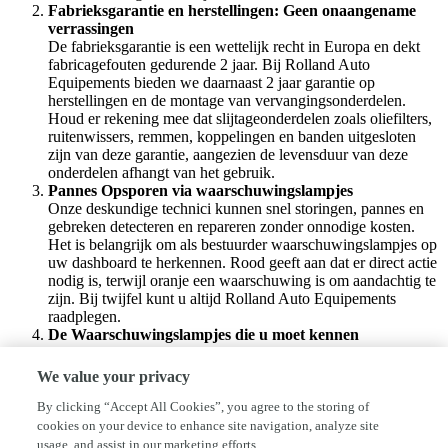
Fabrieksgarantie en herstellingen: Geen onaangename
verrassingen
De fabrieksgarantie is een wettelijk recht in Europa en dekt
fabricagefouten gedurende 2 jaar. Bij Rolland Auto
Equipements bieden we daarnaast 2 jaar garantie op
herstellingen en de montage van vervangingsonderdelen.
Houd er rekening mee dat slijtageonderdelen zoals oliefilters,
ruitenwissers, remmen, koppelingen en banden uitgesloten
zijn van deze garantie, aangezien de levensduur van deze
onderdelen afhangt van het gebruik.
Pannes Opsporen via waarschuwingslampjes
Onze deskundige technici kunnen snel storingen, pannes en
gebreken detecteren en repareren zonder onnodige kosten.
Het is belangrijk om als bestuurder waarschuwingslampjes op
uw dashboard te herkennen. Rood geeft aan dat er direct actie
nodig is, terwijl oranje een waarschuwing is om aandachtig te
zijn. Bij twijfel kunt u altijd Rolland Auto Equipements
raadplegen.
De Waarschuwingslampjes die u moet kennen
Groene, blauwe en witte lampjes geven aan dat alles goed
functioneert. Oranje lampjes wijzen op een mogelijke storing,
We value your privacy
terwijl rode lampjes aangeven dat er onmiddellijk gehandeld
moet worden. Bij het zien van een rood lampje stop dan direct
By clicking “Accept All Cookies”, you agree to the storing of
en bel de pechverhelpingsdienst van Rolland Auto
cookies on your device to enhance site navigation, analyze site
Equipements voor directe assistentie.
usage, and assist in our marketing efforts.